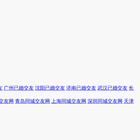
友
广州已婚交友
沈阳已婚交友
济南已婚交友
武汉已婚交友
长
交友网
青岛同城交友网
上海同城交友网
深圳同城交友网
天津