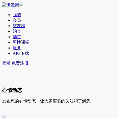
我的
会员
交友群
约会
动态
男性课堂
服务
APP下载
登录
免费注册
心情动态
发布您的心情动态，让大家更多的关注和了解您。