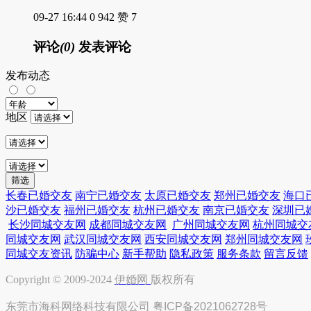
09-27 16:44
0
942
赞 7
评论
(0)
发表评论
发布动态
地区
筛选
长春已婚交友
南宁已婚交友
太原已婚交友
郑州已婚交友
海口
沙已婚交友
福州已婚交友
杭州已婚交友
南京已婚交友
深圳已
长沙同城交友网
成都同城交友网
广州同城交友网
杭州同城交
同城交友网
武汉同城交友网
西安同城交友网
郑州同城交友网
同城交友资讯
防骗中心
新手帮助
隐私政策
服务条款
留言反馈
Copyright © 2009-2024
伊婚网
版权所有
东莞市海科网络科技有限公司
粤ICP备2021062728号