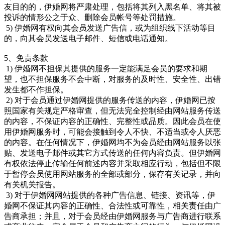
友目的的，伊婚网将严肃处理，包括将其列入黑名单、将其被
投诉的情形公之于众、删除会员帐号等处罚措施。
5) 伊婚网有权向其会员发送广告信，或为组织线下活动等目
的，向其会员发送电子邮件、短信或电话通知。
5、免责条款
1) 伊婚网不担保其提供的服务一定能满足会员的要求和期
望，也不担保服务不会中断，对服务的及时性、安全性、出错
发生都不作担保。
2) 对于会员通过伊婚网提供的服务传送的内容，伊婚网已按
照国家有关规定严格审查，但无法完全控制经由网站服务传送
的内容，不保证内容的正确性、完整性或品质。因此会员在使
用伊婚网服务时，可能会接触到令人不快、不适当或令人厌恶
的内容。在任何情况下，伊婚网均不为会员经由网站服务以张
贴、发送电子邮件或其它方式传送的任何内容负责。但伊婚网
有权依法停止传输任何前述内容并采取相应行动，包括但不限
于暂停会员使用网站服务的全部或部分，保存有关记录，并向
有关机关报告。
3) 对于伊婚网网站提供的各种广告信息、链接、资讯等，伊
婚网不保证其内容的正确性、合法性或可靠性，相关责任由广
告商承担；并且，对于会员经由伊婚网服务与广告商进行联系