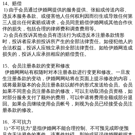
14、赔偿
1) 由于会员通过伊婚网提供的服务提供、张贴或传送内容、
违反本服务条款、或侵害他人任何权利因而衍生或导致任何第
三人提出任何索赔或请求，会员同意赔偿伊婚网或其他合作伙
伴的损失，包括合理的律师费和调查费用等。
2) 会员在投诉其他会员有违法行为或违反本注册条款情形
时，投诉者应承担投诉所产生的全部法律责任。如侵犯他人的
合法权益，投诉人应独立承担全部法律责任。如给伊婚网造成
损失的，投诉人应承担相应的赔偿责任。
15、会员注册条款的变更和修改
伊婚网网站有权随时对本注册条款进行变更和修改。一旦发
生注册条款的变动，伊婚网网站将在页面上提示修改的内容，
或将最新版本的会员注册条款以邮件的形式发送给会员。会员
如果不同意会员注册条款的修改，可以主动取消会员资格，如
对部分服务支付了额外的费用，可以申请将费用全额或部分退
回。如果会员继续使用会员帐号，则视为会员已经接受会员注
册条款的修改。
16、不可抗力
1) “不可抗力”是指伊婚网不能合理控制、不可预见或即使预
见亦无法避免的事件，该事件妨碍、影响或延误伊婚网根据本