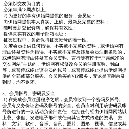
必须以交友为目的；
必须年满18周岁以上。
2) 为更好的享有伊婚网提供的服务，会员应：
向伊婚网提供本人真实、正确、最新及完整的资料；
随时更新登记资料，确保其有效性；
提供真实有效的电子邮箱地址；
征友过程中，务必保持征友帐号的唯一性。
3) 若会员提供任何错误、不实或不完整的资料，或伊婚网有
理由怀疑资料为错误、不实或不完整及违反会员注册条款的，
或伊婚网有理由怀疑其会员资料、言行等有悖于“严肃纯净的
交友网站”主题的，伊婚网有权修改会员的注册昵称、独白
等，或暂停或终止该会员的帐号，或暂停或终止提供伊婚网提
供的全部或部分服务。会员购买的VIP服务，无论是否剩余及
到期，均不退还。
3、会员帐号、密码及安全
1) 在完成会员注册程序之后，会员将收到一个密码及帐号。
会员有义务保证密码及帐号的安全。会员应对利用该密码及帐
号所进行的一切活动负全部责任，包括任何经由伊婚网网站以
上载、张贴、发送电子邮件或任何其它方式传送的资讯、资
料、文字、软件、音乐、音讯、照片、图形、视讯、信息或其