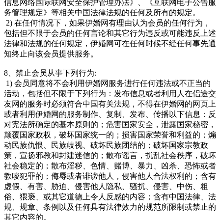
信息网络国际联网安全保护管理办法》、《互联网电子公告服
务管理规定》等相关中国法律法规的任何及所有的规定。
2) 在任何情况下，如果伊婚网有理由认为会员的任何行为，
包括但不限于会员的任何言论和其它行为违反或可能违反上述
法律和法规的任何规定，伊婚网可在任何时候不经任何事先通
知终止向该会员提供服务。
8、禁止会员从事下列行为:
1) 会员同意将不会利用伊婚网服务进行任何违法或不正当的
活动，包括但不限于下列行为：发布信息或者利用人在侣途交
友网的服务时必须符合中国有关法规，不得在伊婚网的网页上
或者利用伊婚网的服务制作、复制、发布、传播以下信息：反
对宪法所确定的基本原则的；危害国家安全，泄露国家秘密，
颠覆国家政权，破坏国家统一的；损害国家荣誉和利益的；煽
动民族仇恨、民族歧视、破坏民族团结的；破坏国家宗教政
策，宣扬邪教和封建迷信的；散布谣言，扰乱社会秩序，破坏
社会稳定的；散布淫秽、色情、赌博、暴力、凶杀、恐怖或者
教唆犯罪的；侮辱或者诽谤他人，侵害他人合法权利的；含有
虚假、有害、胁迫、侵害他人隐私、骚扰、侵害、中伤、粗
俗、猥亵、或其它道德上令人反感的内容；含有中国法律、法
规、规章、条例以及任何具有法律效力的规范所限制或禁止的
其它内容的。