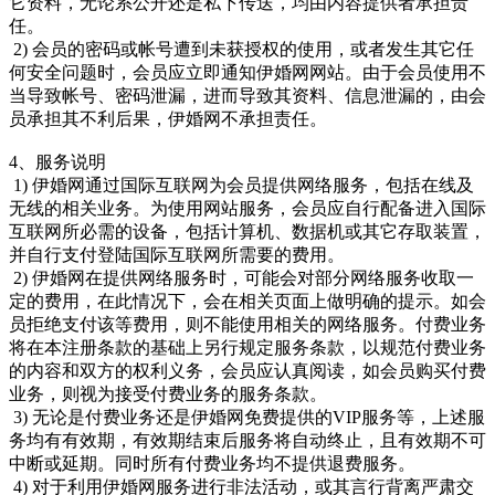
它资料，无论系公开还是私下传送，均由内容提供者承担责
任。
2) 会员的密码或帐号遭到未获授权的使用，或者发生其它任
何安全问题时，会员应立即通知伊婚网网站。由于会员使用不
当导致帐号、密码泄漏，进而导致其资料、信息泄漏的，由会
员承担其不利后果，伊婚网不承担责任。
4、服务说明
1) 伊婚网通过国际互联网为会员提供网络服务，包括在线及
无线的相关业务。为使用网站服务，会员应自行配备进入国际
互联网所必需的设备，包括计算机、数据机或其它存取装置，
并自行支付登陆国际互联网所需要的费用。
2) 伊婚网在提供网络服务时，可能会对部分网络服务收取一
定的费用，在此情况下，会在相关页面上做明确的提示。如会
员拒绝支付该等费用，则不能使用相关的网络服务。付费业务
将在本注册条款的基础上另行规定服务条款，以规范付费业务
的内容和双方的权利义务，会员应认真阅读，如会员购买付费
业务，则视为接受付费业务的服务条款。
3) 无论是付费业务还是伊婚网免费提供的VIP服务等，上述服
务均有有效期，有效期结束后服务将自动终止，且有效期不可
中断或延期。同时所有付费业务均不提供退费服务。
4) 对于利用伊婚网服务进行非法活动，或其言行背离严肃交