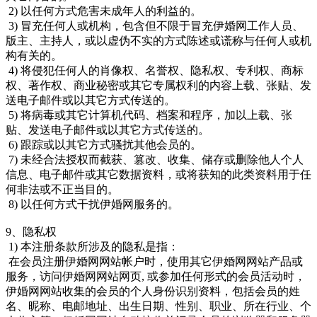
2) 以任何方式危害未成年人的利益的。
3) 冒充任何人或机构，包含但不限于冒充伊婚网工作人员、
版主、主持人，或以虚伪不实的方式陈述或谎称与任何人或机
构有关的。
4) 将侵犯任何人的肖像权、名誉权、隐私权、专利权、商标
权、著作权、商业秘密或其它专属权利的内容上载、张贴、发
送电子邮件或以其它方式传送的。
5) 将病毒或其它计算机代码、档案和程序，加以上载、张
贴、发送电子邮件或以其它方式传送的。
6) 跟踪或以其它方式骚扰其他会员的。
7) 未经合法授权而截获、篡改、收集、储存或删除他人个人
信息、电子邮件或其它数据资料，或将获知的此类资料用于任
何非法或不正当目的。
8) 以任何方式干扰伊婚网服务的。
9、隐私权
1) 本注册条款所涉及的隐私是指：
在会员注册伊婚网网站帐户时，使用其它伊婚网网站产品或
服务，访问伊婚网网站网页, 或参加任何形式的会员活动时，
伊婚网网站收集的会员的个人身份识别资料，包括会员的姓
名、昵称、电邮地址、出生日期、性别、职业、所在行业、个