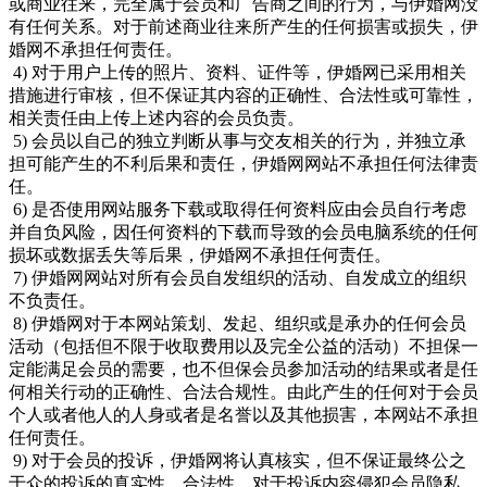
或商业往来，完全属于会员和广告商之间的行为，与伊婚网没
有任何关系。对于前述商业往来所产生的任何损害或损失，伊
婚网不承担任何责任。
4) 对于用户上传的照片、资料、证件等，伊婚网已采用相关
措施进行审核，但不保证其内容的正确性、合法性或可靠性，
相关责任由上传上述内容的会员负责。
5) 会员以自己的独立判断从事与交友相关的行为，并独立承
担可能产生的不利后果和责任，伊婚网网站不承担任何法律责
任。
6) 是否使用网站服务下载或取得任何资料应由会员自行考虑
并自负风险，因任何资料的下载而导致的会员电脑系统的任何
损坏或数据丢失等后果，伊婚网不承担任何责任。
7) 伊婚网网站对所有会员自发组织的活动、自发成立的组织
不负责任。
8) 伊婚网对于本网站策划、发起、组织或是承办的任何会员
活动（包括但不限于收取费用以及完全公益的活动）不担保一
定能满足会员的需要，也不但保会员参加活动的结果或者是任
何相关行动的正确性、合法合规性。由此产生的任何对于会员
个人或者他人的人身或者是名誉以及其他损害，本网站不承担
任何责任。
9) 对于会员的投诉，伊婚网将认真核实，但不保证最终公之
于众的投诉的真实性、合法性，对于投诉内容侵犯会员隐私