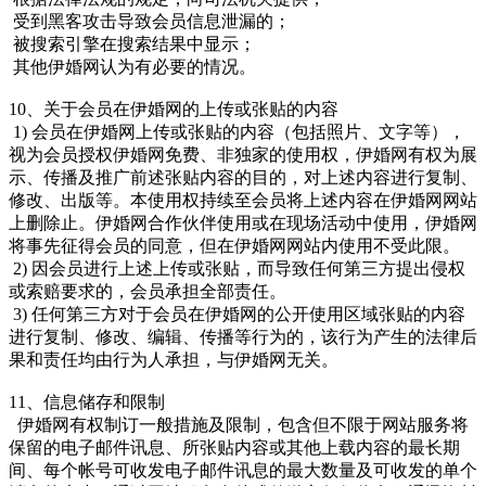
受到黑客攻击导致会员信息泄漏的；
被搜索引擎在搜索结果中显示；
其他伊婚网认为有必要的情况。
10、关于会员在伊婚网的上传或张贴的内容
1) 会员在伊婚网上传或张贴的内容（包括照片、文字等），
视为会员授权伊婚网免费、非独家的使用权，伊婚网有权为展
示、传播及推广前述张贴内容的目的，对上述内容进行复制、
修改、出版等。本使用权持续至会员将上述内容在伊婚网网站
上删除止。伊婚网合作伙伴使用或在现场活动中使用，伊婚网
将事先征得会员的同意，但在伊婚网网站内使用不受此限。
2) 因会员进行上述上传或张贴，而导致任何第三方提出侵权
或索赔要求的，会员承担全部责任。
3) 任何第三方对于会员在伊婚网的公开使用区域张贴的内容
进行复制、修改、编辑、传播等行为的，该行为产生的法律后
果和责任均由行为人承担，与伊婚网无关。
11、信息储存和限制
伊婚网有权制订一般措施及限制，包含但不限于网站服务将
保留的电子邮件讯息、所张贴内容或其他上载内容的最长期
间、每个帐号可收发电子邮件讯息的最大数量及可收发的单个