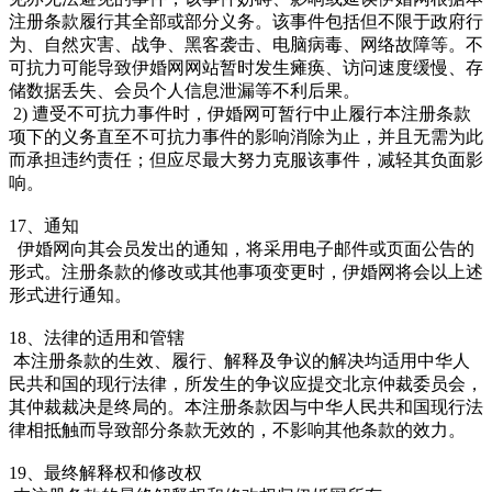
注册条款履行其全部或部分义务。该事件包括但不限于政府行
为、自然灾害、战争、黑客袭击、电脑病毒、网络故障等。不
可抗力可能导致伊婚网网站暂时发生瘫痪、访问速度缓慢、存
储数据丢失、会员个人信息泄漏等不利后果。
2) 遭受不可抗力事件时，伊婚网可暂行中止履行本注册条款
项下的义务直至不可抗力事件的影响消除为止，并且无需为此
而承担违约责任；但应尽最大努力克服该事件，减轻其负面影
响。
17、通知
伊婚网向其会员发出的通知，将采用电子邮件或页面公告的
形式。注册条款的修改或其他事项变更时，伊婚网将会以上述
形式进行通知。
18、法律的适用和管辖
本注册条款的生效、履行、解释及争议的解决均适用中华人
民共和国的现行法律，所发生的争议应提交北京仲裁委员会，
其仲裁裁决是终局的。本注册条款因与中华人民共和国现行法
律相抵触而导致部分条款无效的，不影响其他条款的效力。
19、最终解释权和修改权