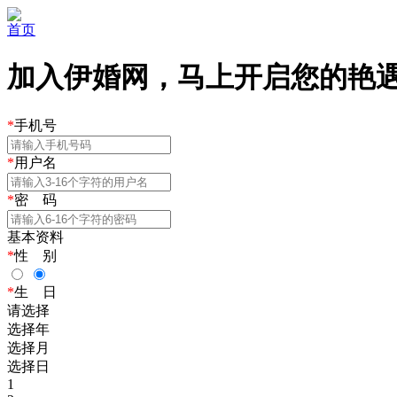
首页
加入伊婚网，马上开启您的艳遇之
*
手机号
*
用户名
*
密 码
基本资料
*
性 别
*
生 日
请选择
选择年
选择月
选择日
1