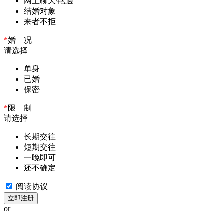
网上聊天/艳遇
结婚对象
来者不拒
*
婚 况
请选择
单身
已婚
保密
*
限 制
请选择
长期交往
短期交往
一晚即可
还不确定
阅读协议
立即注册
or