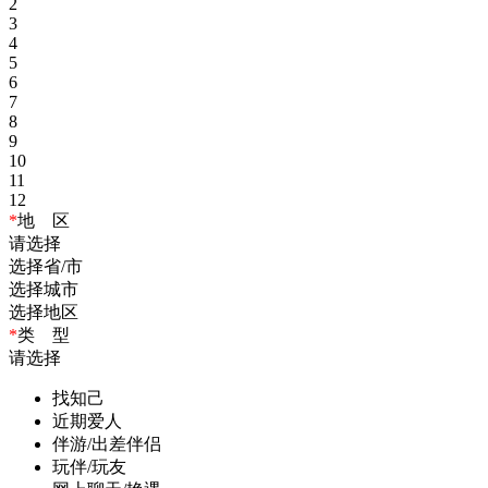
2
3
4
5
6
7
8
9
10
11
12
*
地 区
请选择
选择省/市
选择城市
选择地区
*
类 型
请选择
找知己
近期爱人
伴游/出差伴侣
玩伴/玩友