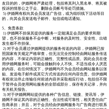
友目的的，伊婚网将严肃处理，包括将其列入黑名单、将其被
投诉的情形公之于众、删除会员帐号等处罚措施。
5) 伊婚网有权向其会员发送广告信，或为组织线下活动等目
的，向其会员发送电子邮件、短信或电话通知。
5、免责条款
1) 伊婚网不担保其提供的服务一定能满足会员的要求和期
望，也不担保服务不会中断，对服务的及时性、安全性、出错
发生都不作担保。
2) 对于会员通过伊婚网提供的服务传送的内容，伊婚网已按
照国家有关规定严格审查，但无法完全控制经由网站服务传送
的内容，不保证内容的正确性、完整性或品质。因此会员在使
用伊婚网服务时，可能会接触到令人不快、不适当或令人厌恶
的内容。在任何情况下，伊婚网均不为会员经由网站服务以张
贴、发送电子邮件或其它方式传送的任何内容负责。但伊婚网
有权依法停止传输任何前述内容并采取相应行动，包括但不限
于暂停会员使用网站服务的全部或部分，保存有关记录，并向
有关机关报告。
3) 对于伊婚网网站提供的各种广告信息、链接、资讯等，伊
婚网不保证其内容的正确性、合法性或可靠性，相关责任由广
告商承担；并且，对于会员经由伊婚网服务与广告商进行联系