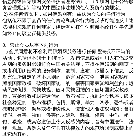
信息网络国际联网安全保护管理办法》、《互联网电子公告服
务管理规定》等相关中国法律法规的任何及所有的规定。
2) 在任何情况下，如果伊婚网有理由认为会员的任何行为，
包括但不限于会员的任何言论和其它行为违反或可能违反上述
法律和法规的任何规定，伊婚网可在任何时候不经任何事先通
知终止向该会员提供服务。
8、禁止会员从事下列行为:
1) 会员同意将不会利用伊婚网服务进行任何违法或不正当的
活动，包括但不限于下列行为：发布信息或者利用人在侣途交
友网的服务时必须符合中国有关法规，不得在伊婚网的网页上
或者利用伊婚网的服务制作、复制、发布、传播以下信息：反
对宪法所确定的基本原则的；危害国家安全，泄露国家秘密，
颠覆国家政权，破坏国家统一的；损害国家荣誉和利益的；煽
动民族仇恨、民族歧视、破坏民族团结的；破坏国家宗教政
策，宣扬邪教和封建迷信的；散布谣言，扰乱社会秩序，破坏
社会稳定的；散布淫秽、色情、赌博、暴力、凶杀、恐怖或者
教唆犯罪的；侮辱或者诽谤他人，侵害他人合法权利的；含有
虚假、有害、胁迫、侵害他人隐私、骚扰、侵害、中伤、粗
俗、猥亵、或其它道德上令人反感的内容；含有中国法律、法
规、规章、条例以及任何具有法律效力的规范所限制或禁止的
其它内容的。