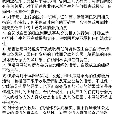
或商业往来，完全属于会员和广告商之间的行为，与伊婚网没
有任何关系。对于前述商业往来所产生的任何损害或损失，伊
婚网不承担任何责任。
4) 对于用户上传的照片、资料、证件等，伊婚网已采用相关
措施进行审核，但不保证其内容的正确性、合法性或可靠性，
相关责任由上传上述内容的会员负责。
5) 会员以自己的独立判断从事与交友相关的行为，并独立承
担可能产生的不利后果和责任，伊婚网网站不承担任何法律责
任。
6) 是否使用网站服务下载或取得任何资料应由会员自行考虑
并自负风险，因任何资料的下载而导致的会员电脑系统的任何
损坏或数据丢失等后果，伊婚网不承担任何责任。
7) 伊婚网网站对所有会员自发组织的活动、自发成立的组织
不负责任。
8) 伊婚网对于本网站策划、发起、组织或是承办的任何会员
活动（包括但不限于收取费用以及完全公益的活动）不担保一
定能满足会员的需要，也不但保会员参加活动的结果或者是任
何相关行动的正确性、合法合规性。由此产生的任何对于会员
个人或者他人的人身或者是名誉以及其他损害，本网站不承担
任何责任。
9) 对于会员的投诉，伊婚网将认真核实，但不保证最终公之
于众的投诉的真实性、合法性，对于投诉内容侵犯会员隐私