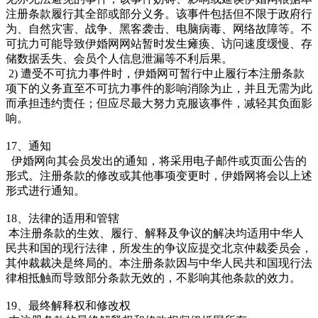
注册条款履行其全部或部分义务。该事件包括但不限于政府行
为、自然灾害、战争、黑客袭击、电脑病毒、网络故障等。不
可抗力可能导致伊婚网网站暂时发生瘫痪、访问速度缓慢、存
储数据丢失、会员个人信息泄漏等不利后果。
2) 遭受不可抗力事件时，伊婚网可暂行中止履行本注册条款
项下的义务直至不可抗力事件的影响消除为止，并且无需为此
而承担违约责任；但应尽最大努力克服该事件，减轻其负面影
响。
17、通知
伊婚网向其会员发出的通知，将采用电子邮件或页面公告的
形式。注册条款的修改或其他事项变更时，伊婚网将会以上述
形式进行通知。
18、法律的适用和管辖
本注册条款的生效、履行、解释及争议的解决均适用中华人
民共和国的现行法律，所发生的争议应提交北京仲裁委员会，
其仲裁裁决是终局的。本注册条款因与中华人民共和国现行法
律相抵触而导致部分条款无效的，不影响其他条款的效力。
19、最终解释权和修改权