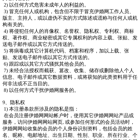
2) 以任何方式危害未成年人的利益的。
3) 冒充任何人或机构，包含但不限于冒充伊婚网工作人员、
版主、主持人，或以虚伪不实的方式陈述或谎称与任何人或机
构有关的。
4) 将侵犯任何人的肖像权、名誉权、隐私权、专利权、商标
权、著作权、商业秘密或其它专属权利的内容上载、张贴、发
送电子邮件或以其它方式传送的。
5) 将病毒或其它计算机代码、档案和程序，加以上载、张
贴、发送电子邮件或以其它方式传送的。
6) 跟踪或以其它方式骚扰其他会员的。
7) 未经合法授权而截获、篡改、收集、储存或删除他人个人
信息、电子邮件或其它数据资料，或将获知的此类资料用于任
何非法或不正当目的。
8) 以任何方式干扰伊婚网服务的。
9、隐私权
1) 本注册条款所涉及的隐私是指：
在会员注册伊婚网网站帐户时，使用其它伊婚网网站产品或
服务，访问伊婚网网站网页, 或参加任何形式的会员活动时，
伊婚网网站收集的会员的个人身份识别资料，包括会员的姓
名、昵称、电邮地址、出生日期、性别、职业、所在行业、个