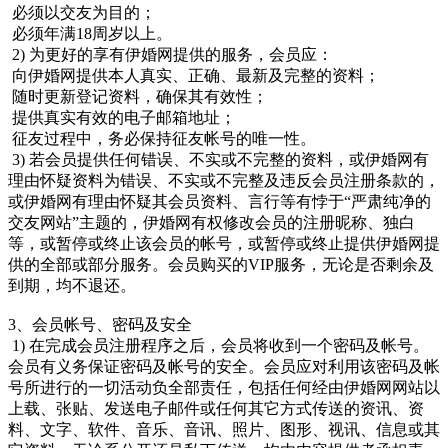
必须以交友为目的；
必须年满18周岁以上。
2) 为更好的享有伊婚网提供的服务，会员应：
向伊婚网提供本人真实、正确、最新及完整的资料；
随时更新登记资料，确保其有效性；
提供真实有效的电子邮箱地址；
征友过程中，务必保持征友帐号的唯一性。
3) 若会员提供任何错误、不实或不完整的资料，或伊婚网有
理由怀疑资料为错误、不实或不完整及违反会员注册条款的，
或伊婚网有理由怀疑其会员资料、言行等有悖于“严肃纯净的
交友网站”主题的，伊婚网有权修改会员的注册昵称、独白
等，或暂停或终止该会员的帐号，或暂停或终止提供伊婚网提
供的全部或部分服务。会员购买的VIP服务，无论是否剩余及
到期，均不退还。
3、会员帐号、密码及安全
1) 在完成会员注册程序之后，会员将收到一个密码及帐号。
会员有义务保证密码及帐号的安全。会员应对利用该密码及帐
号所进行的一切活动负全部责任，包括任何经由伊婚网网站以
上载、张贴、发送电子邮件或任何其它方式传送的资讯、资
料、文字、软件、音乐、音讯、照片、图形、视讯、信息或其