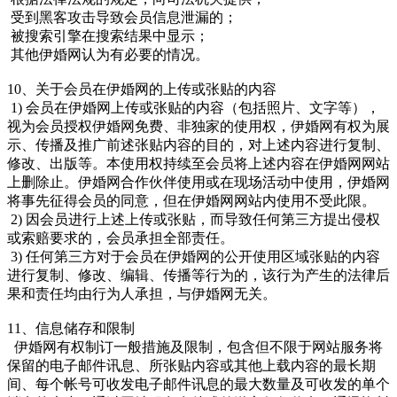
受到黑客攻击导致会员信息泄漏的；
被搜索引擎在搜索结果中显示；
其他伊婚网认为有必要的情况。
10、关于会员在伊婚网的上传或张贴的内容
1) 会员在伊婚网上传或张贴的内容（包括照片、文字等），
视为会员授权伊婚网免费、非独家的使用权，伊婚网有权为展
示、传播及推广前述张贴内容的目的，对上述内容进行复制、
修改、出版等。本使用权持续至会员将上述内容在伊婚网网站
上删除止。伊婚网合作伙伴使用或在现场活动中使用，伊婚网
将事先征得会员的同意，但在伊婚网网站内使用不受此限。
2) 因会员进行上述上传或张贴，而导致任何第三方提出侵权
或索赔要求的，会员承担全部责任。
3) 任何第三方对于会员在伊婚网的公开使用区域张贴的内容
进行复制、修改、编辑、传播等行为的，该行为产生的法律后
果和责任均由行为人承担，与伊婚网无关。
11、信息储存和限制
伊婚网有权制订一般措施及限制，包含但不限于网站服务将
保留的电子邮件讯息、所张贴内容或其他上载内容的最长期
间、每个帐号可收发电子邮件讯息的最大数量及可收发的单个