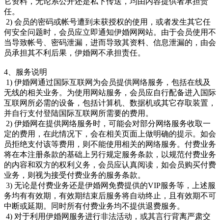
它资料，无论系公开还是私下传送，均由内容提供者承担责
任。
2) 会员的密码或帐号遭到未获授权的使用，或者发生其它任
何安全问题时，会员应立即通知伊婚网网站。由于会员使用不
当导致帐号、密码泄漏，进而导致其资料、信息泄漏的，由会
员承担其不利后果，伊婚网不承担责任。
4、服务说明
1) 伊婚网通过国际互联网为会员提供网络服务，包括在线及
无线的相关业务。为使用网站服务，会员应自行配备进入国际
互联网所必需的设备，包括计算机、数据机或其它存取装置，
并自行支付登陆国际互联网所需要的费用。
2) 伊婚网在提供网络服务时，可能会对部分网络服务收取一
定的费用，在此情况下，会在相关页面上做明确的提示。如会
员拒绝支付该等费用，则不能使用相关的网络服务。付费业务
将在本注册条款的基础上另行规定服务条款，以规范付费业务
的内容和双方的权利义务，会员应认真阅读，如会员购买付费
业务，则视为接受付费业务的服务条款。
3) 无论是付费业务还是伊婚网免费提供的VIP服务等，上述服
务均有有效期，有效期结束后服务将自动终止，且有效期不可
中断或延期。同时所有付费业务均不提供退费服务。
4) 对于利用伊婚网服务进行非法活动，或其言行背离严肃交