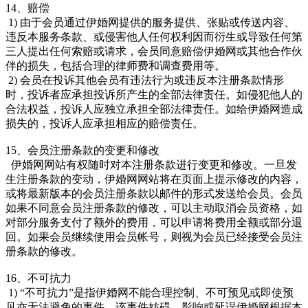
14、赔偿
1) 由于会员通过伊婚网提供的服务提供、张贴或传送内容、
违反本服务条款、或侵害他人任何权利因而衍生或导致任何第
三人提出任何索赔或请求，会员同意赔偿伊婚网或其他合作伙
伴的损失，包括合理的律师费和调查费用等。
2) 会员在投诉其他会员有违法行为或违反本注册条款情形
时，投诉者应承担投诉所产生的全部法律责任。如侵犯他人的
合法权益，投诉人应独立承担全部法律责任。如给伊婚网造成
损失的，投诉人应承担相应的赔偿责任。
15、会员注册条款的变更和修改
伊婚网网站有权随时对本注册条款进行变更和修改。一旦发
生注册条款的变动，伊婚网网站将在页面上提示修改的内容，
或将最新版本的会员注册条款以邮件的形式发送给会员。会员
如果不同意会员注册条款的修改，可以主动取消会员资格，如
对部分服务支付了额外的费用，可以申请将费用全额或部分退
回。如果会员继续使用会员帐号，则视为会员已经接受会员注
册条款的修改。
16、不可抗力
1) “不可抗力”是指伊婚网不能合理控制、不可预见或即使预
见亦无法避免的事件，该事件妨碍、影响或延误伊婚网根据本