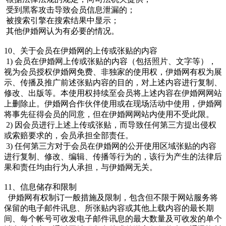
受到黑客攻击导致会员信息泄漏的；
被搜索引擎在搜索结果中显示；
其他伊婚网认为有必要的情况。
10、关于会员在伊婚网的上传或张贴的内容
1) 会员在伊婚网上传或张贴的内容（包括照片、文字等），
视为会员授权伊婚网免费、非独家的使用权，伊婚网有权为展
示、传播及推广前述张贴内容的目的，对上述内容进行复制、
修改、出版等。本使用权持续至会员将上述内容在伊婚网网站
上删除止。伊婚网合作伙伴使用或在现场活动中使用，伊婚网
将事先征得会员的同意，但在伊婚网网站内使用不受此限。
2) 因会员进行上述上传或张贴，而导致任何第三方提出侵权
或索赔要求的，会员承担全部责任。
3) 任何第三方对于会员在伊婚网的公开使用区域张贴的内容
进行复制、修改、编辑、传播等行为的，该行为产生的法律后
果和责任均由行为人承担，与伊婚网无关。
11、信息储存和限制
伊婚网有权制订一般措施及限制，包含但不限于网站服务将
保留的电子邮件讯息、所张贴内容或其他上载内容的最长期
间、每个帐号可收发电子邮件讯息的最大数量及可收发的单个