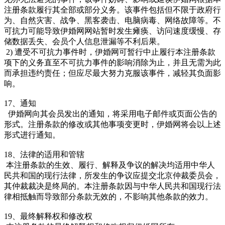
注册条款履行其全部或部分义务。该事件包括但不限于政府行
为、自然灾害、战争、黑客袭击、电脑病毒、网络故障等。不
可抗力可能导致伊婚网网站暂时发生瘫痪、访问速度缓慢、存
储数据丢失、会员个人信息泄漏等不利后果。
2) 遭受不可抗力事件时，伊婚网可暂行中止履行本注册条款
项下的义务直至不可抗力事件的影响消除为止，并且无需为此
而承担违约责任；但应尽最大努力克服该事件，减轻其负面影
响。
17、通知
伊婚网向其会员发出的通知，将采用电子邮件或页面公告的
形式。注册条款的修改或其他事项变更时，伊婚网将会以上述
形式进行通知。
18、法律的适用和管辖
本注册条款的生效、履行、解释及争议的解决均适用中华人
民共和国的现行法律，所发生的争议应提交北京仲裁委员会，
其仲裁裁决是终局的。本注册条款因与中华人民共和国现行法
律相抵触而导致部分条款无效的，不影响其他条款的效力。
19、最终解释权和修改权