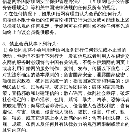
信息网络国际联网安全保护管理办法》、《互联网电子公告服
务管理规定》等相关中国法律法规的任何及所有的规定。
2) 在任何情况下，如果伊婚网有理由认为会员的任何行为，
包括但不限于会员的任何言论和其它行为违反或可能违反上述
法律和法规的任何规定，伊婚网可在任何时候不经任何事先通
知终止向该会员提供服务。
8、禁止会员从事下列行为:
1) 会员同意将不会利用伊婚网服务进行任何违法或不正当的
活动，包括但不限于下列行为：发布信息或者利用人在侣途交
友网的服务时必须符合中国有关法规，不得在伊婚网的网页上
或者利用伊婚网的服务制作、复制、发布、传播以下信息：反
对宪法所确定的基本原则的；危害国家安全，泄露国家秘密，
颠覆国家政权，破坏国家统一的；损害国家荣誉和利益的；煽
动民族仇恨、民族歧视、破坏民族团结的；破坏国家宗教政
策，宣扬邪教和封建迷信的；散布谣言，扰乱社会秩序，破坏
社会稳定的；散布淫秽、色情、赌博、暴力、凶杀、恐怖或者
教唆犯罪的；侮辱或者诽谤他人，侵害他人合法权利的；含有
虚假、有害、胁迫、侵害他人隐私、骚扰、侵害、中伤、粗
俗、猥亵、或其它道德上令人反感的内容；含有中国法律、法
规、规章、条例以及任何具有法律效力的规范所限制或禁止的
其它内容的。