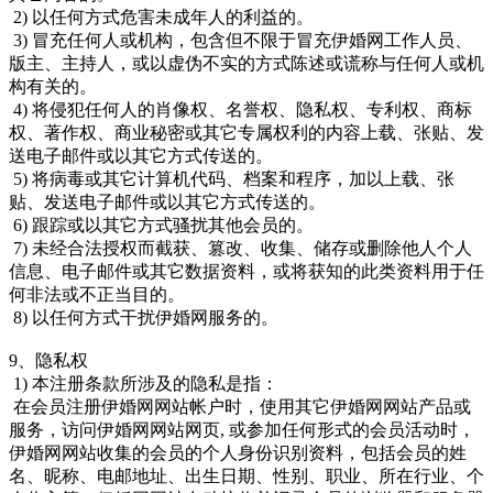
2) 以任何方式危害未成年人的利益的。
3) 冒充任何人或机构，包含但不限于冒充伊婚网工作人员、
版主、主持人，或以虚伪不实的方式陈述或谎称与任何人或机
构有关的。
4) 将侵犯任何人的肖像权、名誉权、隐私权、专利权、商标
权、著作权、商业秘密或其它专属权利的内容上载、张贴、发
送电子邮件或以其它方式传送的。
5) 将病毒或其它计算机代码、档案和程序，加以上载、张
贴、发送电子邮件或以其它方式传送的。
6) 跟踪或以其它方式骚扰其他会员的。
7) 未经合法授权而截获、篡改、收集、储存或删除他人个人
信息、电子邮件或其它数据资料，或将获知的此类资料用于任
何非法或不正当目的。
8) 以任何方式干扰伊婚网服务的。
9、隐私权
1) 本注册条款所涉及的隐私是指：
在会员注册伊婚网网站帐户时，使用其它伊婚网网站产品或
服务，访问伊婚网网站网页, 或参加任何形式的会员活动时，
伊婚网网站收集的会员的个人身份识别资料，包括会员的姓
名、昵称、电邮地址、出生日期、性别、职业、所在行业、个