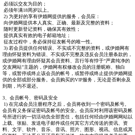
必须以交友为目的；
必须年满18周岁以上。
2) 为更好的享有伊婚网提供的服务，会员应：
向伊婚网提供本人真实、正确、最新及完整的资料；
随时更新登记资料，确保其有效性；
提供真实有效的电子邮箱地址；
征友过程中，务必保持征友帐号的唯一性。
3) 若会员提供任何错误、不实或不完整的资料，或伊婚网有
理由怀疑资料为错误、不实或不完整及违反会员注册条款的，
或伊婚网有理由怀疑其会员资料、言行等有悖于“严肃纯净的
交友网站”主题的，伊婚网有权修改会员的注册昵称、独白
等，或暂停或终止该会员的帐号，或暂停或终止提供伊婚网提
供的全部或部分服务。会员购买的VIP服务，无论是否剩余及
到期，均不退还。
3、会员帐号、密码及安全
1) 在完成会员注册程序之后，会员将收到一个密码及帐号。
会员有义务保证密码及帐号的安全。会员应对利用该密码及帐
号所进行的一切活动负全部责任，包括任何经由伊婚网网站以
上载、张贴、发送电子邮件或任何其它方式传送的资讯、资
料、文字、软件、音乐、音讯、照片、图形、视讯、信息或其