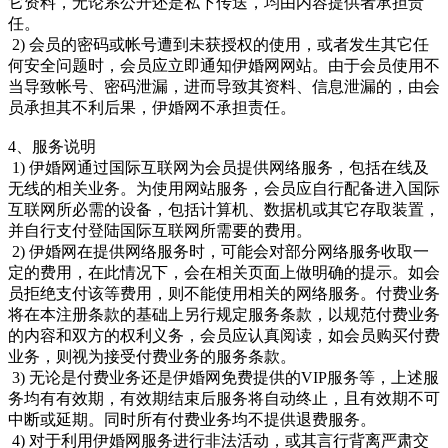
它资料，无论系公开还是私下传送，均由内容提供者承担责
任。
2) 会员的密码或帐号遭到未获授权的使用，或者发生其它任
何安全问题时，会员应立即通知伊婚网网站。由于会员使用不
当导致帐号、密码泄漏，进而导致其资料、信息泄漏的，由会
员承担其不利后果，伊婚网不承担责任。
4、服务说明
1) 伊婚网通过国际互联网为会员提供网络服务，包括在线及
无线的相关业务。为使用网站服务，会员应自行配备进入国际
互联网所必需的设备，包括计算机、数据机或其它存取装置，
并自行支付登陆国际互联网所需要的费用。
2) 伊婚网在提供网络服务时，可能会对部分网络服务收取一
定的费用，在此情况下，会在相关页面上做明确的提示。如会
员拒绝支付该等费用，则不能使用相关的网络服务。付费业务
将在本注册条款的基础上另行规定服务条款，以规范付费业务
的内容和双方的权利义务，会员应认真阅读，如会员购买付费
业务，则视为接受付费业务的服务条款。
3) 无论是付费业务还是伊婚网免费提供的VIP服务等，上述服
务均有有效期，有效期结束后服务将自动终止，且有效期不可
中断或延期。同时所有付费业务均不提供退费服务。
4) 对于利用伊婚网服务进行非法活动，或其言行背离严肃交