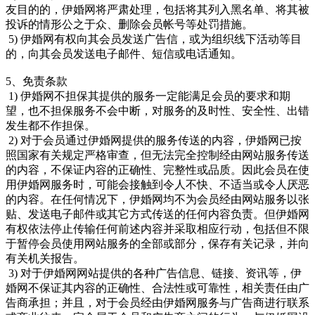
友目的的，伊婚网将严肃处理，包括将其列入黑名单、将其被
投诉的情形公之于众、删除会员帐号等处罚措施。
5) 伊婚网有权向其会员发送广告信，或为组织线下活动等目
的，向其会员发送电子邮件、短信或电话通知。
5、免责条款
1) 伊婚网不担保其提供的服务一定能满足会员的要求和期
望，也不担保服务不会中断，对服务的及时性、安全性、出错
发生都不作担保。
2) 对于会员通过伊婚网提供的服务传送的内容，伊婚网已按
照国家有关规定严格审查，但无法完全控制经由网站服务传送
的内容，不保证内容的正确性、完整性或品质。因此会员在使
用伊婚网服务时，可能会接触到令人不快、不适当或令人厌恶
的内容。在任何情况下，伊婚网均不为会员经由网站服务以张
贴、发送电子邮件或其它方式传送的任何内容负责。但伊婚网
有权依法停止传输任何前述内容并采取相应行动，包括但不限
于暂停会员使用网站服务的全部或部分，保存有关记录，并向
有关机关报告。
3) 对于伊婚网网站提供的各种广告信息、链接、资讯等，伊
婚网不保证其内容的正确性、合法性或可靠性，相关责任由广
告商承担；并且，对于会员经由伊婚网服务与广告商进行联系