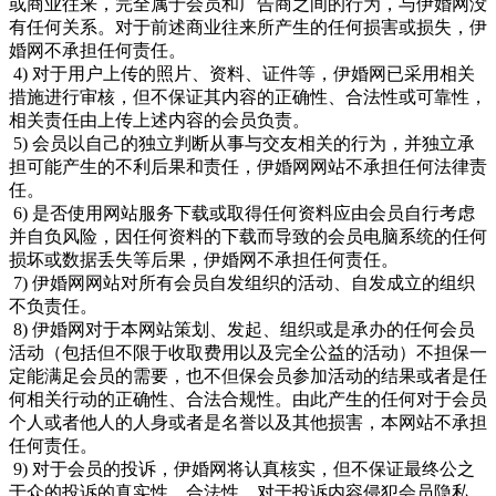
或商业往来，完全属于会员和广告商之间的行为，与伊婚网没
有任何关系。对于前述商业往来所产生的任何损害或损失，伊
婚网不承担任何责任。
4) 对于用户上传的照片、资料、证件等，伊婚网已采用相关
措施进行审核，但不保证其内容的正确性、合法性或可靠性，
相关责任由上传上述内容的会员负责。
5) 会员以自己的独立判断从事与交友相关的行为，并独立承
担可能产生的不利后果和责任，伊婚网网站不承担任何法律责
任。
6) 是否使用网站服务下载或取得任何资料应由会员自行考虑
并自负风险，因任何资料的下载而导致的会员电脑系统的任何
损坏或数据丢失等后果，伊婚网不承担任何责任。
7) 伊婚网网站对所有会员自发组织的活动、自发成立的组织
不负责任。
8) 伊婚网对于本网站策划、发起、组织或是承办的任何会员
活动（包括但不限于收取费用以及完全公益的活动）不担保一
定能满足会员的需要，也不但保会员参加活动的结果或者是任
何相关行动的正确性、合法合规性。由此产生的任何对于会员
个人或者他人的人身或者是名誉以及其他损害，本网站不承担
任何责任。
9) 对于会员的投诉，伊婚网将认真核实，但不保证最终公之
于众的投诉的真实性、合法性，对于投诉内容侵犯会员隐私