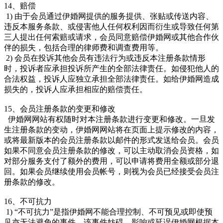
14、赔偿
1) 由于会员通过伊婚网提供的服务提供、张贴或传送内容、
违反本服务条款、或侵害他人任何权利因而衍生或导致任何第
三人提出任何索赔或请求，会员同意赔偿伊婚网或其他合作伙
伴的损失，包括合理的律师费和调查费用等。
2) 会员在投诉其他会员有违法行为或违反本注册条款情形
时，投诉者应承担投诉所产生的全部法律责任。如侵犯他人的
合法权益，投诉人应独立承担全部法律责任。如给伊婚网造成
损失的，投诉人应承担相应的赔偿责任。
15、会员注册条款的变更和修改
伊婚网网站有权随时对本注册条款进行变更和修改。一旦发
生注册条款的变动，伊婚网网站将在页面上提示修改的内容，
或将最新版本的会员注册条款以邮件的形式发送给会员。会员
如果不同意会员注册条款的修改，可以主动取消会员资格，如
对部分服务支付了额外的费用，可以申请将费用全额或部分退
回。如果会员继续使用会员帐号，则视为会员已经接受会员注
册条款的修改。
16、不可抗力
1) “不可抗力”是指伊婚网不能合理控制、不可预见或即使预
见亦无法避免的事件，该事件妨碍、影响或延误伊婚网根据本