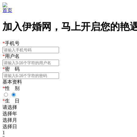
首页
加入伊婚网，马上开启您的艳遇之
*
手机号
*
用户名
*
密 码
基本资料
*
性 别
*
生 日
请选择
选择年
选择月
选择日
1