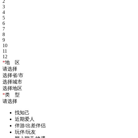
2
3
4
5
6
7
8
9
10
11
12
*
地 区
请选择
选择省/市
选择城市
选择地区
*
类 型
请选择
找知己
近期爱人
伴游/出差伴侣
玩伴/玩友