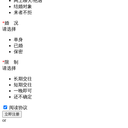
网上聊天/艳遇
结婚对象
来者不拒
*
婚 况
请选择
单身
已婚
保密
*
限 制
请选择
长期交往
短期交往
一晚即可
还不确定
阅读协议
立即注册
or