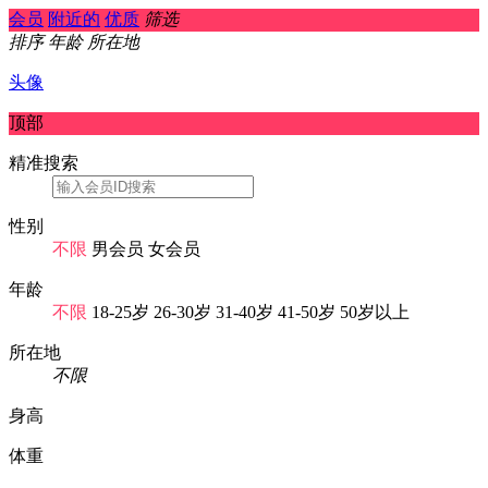
会员
附近的
优质
筛选
排序
年龄
所在地
头像
顶部
精准搜索
性别
不限
男会员
女会员
年龄
不限
18-25岁
26-30岁
31-40岁
41-50岁
50岁以上
所在地
不限
身高
体重