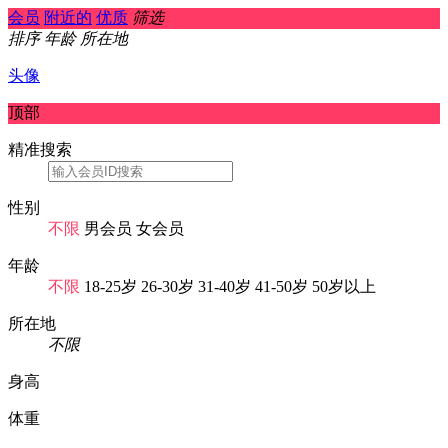
会员
附近的
优质
筛选
排序
年龄
所在地
头像
顶部
精准搜索
性别
不限
男会员
女会员
年龄
不限
18-25岁
26-30岁
31-40岁
41-50岁
50岁以上
所在地
不限
身高
体重