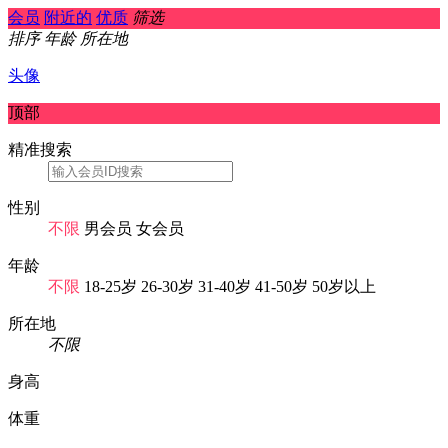
会员
附近的
优质
筛选
排序
年龄
所在地
头像
顶部
精准搜索
性别
不限
男会员
女会员
年龄
不限
18-25岁
26-30岁
31-40岁
41-50岁
50岁以上
所在地
不限
身高
体重