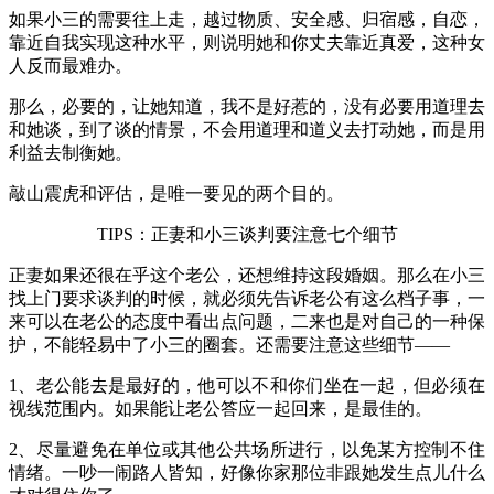
如果小三的需要往上走，越过物质、安全感、归宿感，自恋，
靠近自我实现这种水平，则说明她和你丈夫靠近真爱，这种女
人反而最难办。
那么，必要的，让她知道，我不是好惹的，没有必要用道理去
和她谈，到了谈的情景，不会用道理和道义去打动她，而是用
利益去制衡她。
敲山震虎和评估，是唯一要见的两个目的。
TIPS：正妻和小三谈判要注意七个细节
正妻如果还很在乎这个老公，还想维持这段婚姻。那么在小三
找上门要求谈判的时候，就必须先告诉老公有这么档子事，一
来可以在老公的态度中看出点问题，二来也是对自己的一种保
护，不能轻易中了小三的圈套。还需要注意这些细节——
1、老公能去是最好的，他可以不和你们坐在一起，但必须在
视线范围内。如果能让老公答应一起回来，是最佳的。
2、尽量避免在单位或其他公共场所进行，以免某方控制不住
情绪。一吵一闹路人皆知，好像你家那位非跟她发生点儿什么