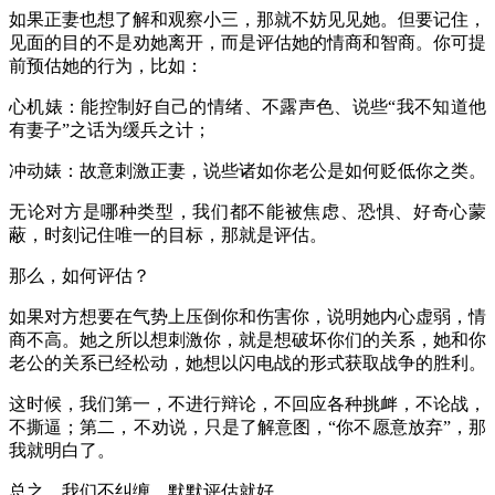
如果正妻也想了解和观察小三，那就不妨见见她。但要记住，
见面的目的不是劝她离开，而是评估她的情商和智商。你可提
前预估她的行为，比如：
心机婊：能控制好自己的情绪、不露声色、说些“我不知道他
有妻子”之话为缓兵之计；
冲动婊：故意刺激正妻，说些诸如你老公是如何贬低你之类。
无论对方是哪种类型，我们都不能被焦虑、恐惧、好奇心蒙
蔽，时刻记住唯一的目标，那就是评估。
那么，如何评估？
如果对方想要在气势上压倒你和伤害你，说明她内心虚弱，情
商不高。她之所以想刺激你，就是想破坏你们的关系，她和你
老公的关系已经松动，她想以闪电战的形式获取战争的胜利。
这时候，我们第一，不进行辩论，不回应各种挑衅，不论战，
不撕逼；第二，不劝说，只是了解意图，“你不愿意放弃”，那
我就明白了。
总之，我们不纠缠，默默评估就好。