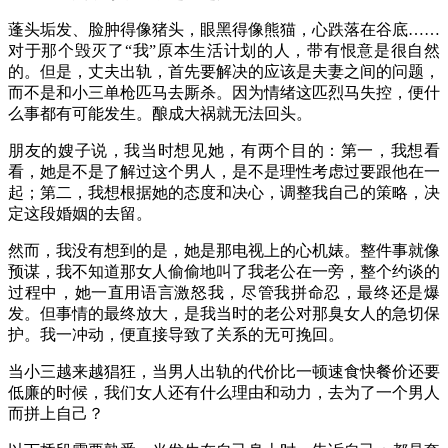
蓬头垢发、脸肿得像猪头，眼黑得像熊猫，心跌落在谷底……
对于那个毁灭了“我”原本生活计划的人，带有恨意是很自然
的。但是，丈夫出轨，首先要解决的应该是夫妻之间的问题，
而不是和小三单枪匹马去厮杀。因为情绪这匹烈马失控，便什
么事都有可能发生。酿成大祸就无法回头。
朋友的嫂子说，我当时想见她，有两个目的：第一，我想看
看，她是不是了解过这个男人，是不是理性考虑过要跟他在一
起；第二，我想根据她的态度和决心，调整我自己的策略，决
定这段婚姻的去留。
然而，我没有想到的是，她是那电视上的心机婊。整件事就像
预谋，我不知道那女人偷偷地叫了我老公在一旁，整个约谈的
过程中，她一直用语言激怒我，尽管我拼命忍，最终还是爆
发。但事情的最终放大，是我当时的老公对那臭女人的急切保
护。我一冲动，便直接导致了关系的无可挽回。
当小三越来越猖狂，当男人出轨的代价比一顿速食快餐价还要
低廉的时候，我们女人还有什么理由和动力，去为了一个男人
而拼上自己？