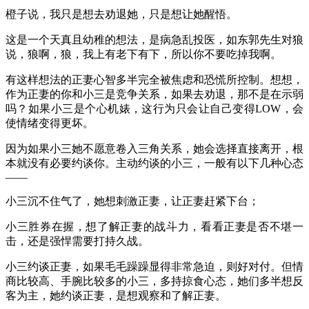
橙子说，我只是想去劝退她，只是想让她醒悟。
这是一个天真且幼稚的想法，是病急乱投医，如东郭先生对狼
说，狼啊，狼，我上有老下有下，所以你不要吃掉我啊。
有这样想法的正妻心智多半完全被焦虑和恐慌所控制。想想，
作为正妻的你和小三是竞争关系，如果去劝退，那不是在示弱
吗？如果小三是个心机婊，这行为只会让自己变得LOW，会
使情绪变得更坏。
因为如果小三她不愿意卷入三角关系，她会选择直接离开，根
本就没有必要约谈你。主动约谈的小三，一般有以下几种心态
——
小三沉不住气了，她想刺激正妻，让正妻赶紧下台；
小三胜券在握，想了解正妻的战斗力，看看正妻是否不堪一
击，还是强悍需要打持久战。
小三约谈正妻，如果毛毛躁躁显得非常急迫，则好对付。但情
商比较高、手腕比较多的小三，多持掠食心态，她们多半想反
客为主，她约谈正妻，是想观察和了解正妻。