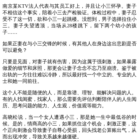
南京某KTV法人代表与其员工好上，并且让小三怀孕。妻子
不相信这个事实，陪着小三去产检验证。体检过程中，妻子忍
受不了这一切，欲和小三一起跳楼。没想到，男子选择拉住小
三。妻子失望透顶，当场从28楼跳下，留下两个幼小的孩
子……
如果正妻在与小三交锋的时候，有其他人在身边这出悲剧是否
可以避免？
只要是见面，对妻子就有伤害，因为这属于强刺激，如果暴露
做爱的细节和床照，那更会让妻子念念不忘乃至崩溃。鉴于被
出轨的一方往往难以冷静，所以最好找一个中立的、专业的人
士和她一同前往。
这个人不能是随便的人，而是靠谱、理智、能解决问题的人。
有的人找闺蜜，找家人，那么需要先评估判断陪伴人的人生阅
历、思考问题的能力、人生观，价值观等能力。
高晓松说，当一个女人遭遇小三，那是她一生中最低谷的时
候。是的，情商高的小三，如果抓住这个机会，刺激正妻，这
个正向刺激会导致妻子自尊心受损，回头找老公算账出气，从
而出现冲突，导致关系越来越僵硬。