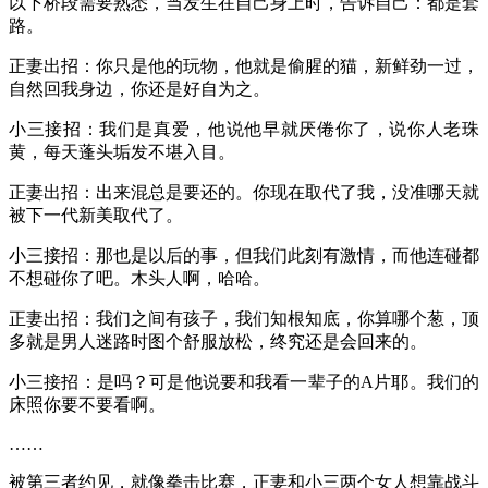
以下桥段需要熟悉，当发生在自己身上时，告诉自己：都是套
路。
正妻出招：你只是他的玩物，他就是偷腥的猫，新鲜劲一过，
自然回我身边，你还是好自为之。
小三接招：我们是真爱，他说他早就厌倦你了，说你人老珠
黄，每天蓬头垢发不堪入目。
正妻出招：出来混总是要还的。你现在取代了我，没准哪天就
被下一代新美取代了。
小三接招：那也是以后的事，但我们此刻有激情，而他连碰都
不想碰你了吧。木头人啊，哈哈。
正妻出招：我们之间有孩子，我们知根知底，你算哪个葱，顶
多就是男人迷路时图个舒服放松，终究还是会回来的。
小三接招：是吗？可是他说要和我看一辈子的A片耶。我们的
床照你要不要看啊。
……
被第三者约见，就像拳击比赛，正妻和小三两个女人想靠战斗