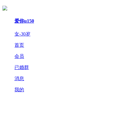
爱你u150
女-30岁
首页
会员
已婚群
消息
我的