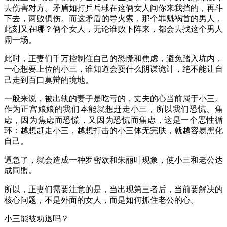
去伤害对方。矛盾如打乒乓球在这俩女人间你来我挡的，再斗
下去，两败俱伤。而这矛盾的导火索，那个罪魁祸首的男人，
此刻又在哪？俩个女人，无论谁败下阵来，都会去找这个男人
闹一场。
此时，正妻们千万控制住自己的恐慌和焦虑，避免踏入坑内，
一心想要上位的小三，谁知道会耍什么阴谋诡计，绝不能让自
己走到百口莫辩的境地。
一般来说，被出轨的妻子是吃亏的，丈夫的心当前属于小三。
作为正宫娘娘的我们本能就想赶走小三，所以我们恐慌、焦
虑，因为焦虑而恐慌，又因为恐慌而焦虑，这是一个恶性循
环：越想赶走小三，越想打击的小三体无完肤，就越容易黑化
自己。
逼急了，就会造成一种罗密欧和朱丽叶现象，使小三和老公达
成同盟。
所以，正妻们需要注意的是，当出现第三者后，当前要解决的
核心问题，不是外面的女人，而是如何抓住老公的心。
小三能被劝退吗？