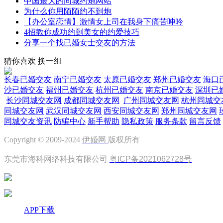
中国最大的同城约炮网站
为什么你用陌陌约不到炮
【办公室恋情】激情女上司在我身下痛苦呻吟
4招教你成功约到美女的约爱技巧
分享一个找已婚女士交友的方法
猜你喜欢
换一组
长春已婚交友
南宁已婚交友
太原已婚交友
郑州已婚交友
海口
沙已婚交友
福州已婚交友
杭州已婚交友
南京已婚交友
深圳已
长沙同城交友网
成都同城交友网
广州同城交友网
杭州同城交
同城交友网
武汉同城交友网
西安同城交友网
郑州同城交友网
同城交友资讯
防骗中心
新手帮助
隐私政策
服务条款
留言反馈
Copyright © 2009-2024
伊婚网
版权所有
东莞市海科网络科技有限公司
粤ICP备2021062728号
APP下载