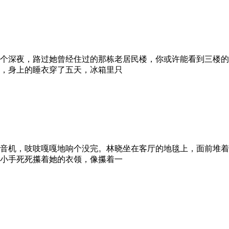
个深夜，路过她曾经住过的那栋老居民楼，你或许能看到三楼的
，身上的睡衣穿了五天，冰箱里只
音机，吱吱嘎嘎地响个没完。林晓坐在客厅的地毯上，面前堆着
小手死死攥着她的衣领，像攥着一