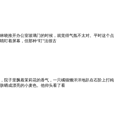
林晓推开办公室玻璃门的时候，就觉得气氛不太对。平时这个点
睛盯着屏幕，但那种“盯”法很古
，院子里飘着茉莉花的香气，一只橘猫懒洋洋地趴在石阶上打盹
肤晒成漂亮的小麦色。他仰头看了看