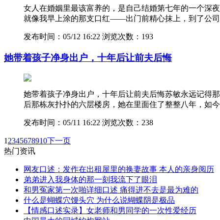
女人在婚姻里最该富养的，是自己结婚第七年的一个深夜
就像我早上涂的那支口红——出门前精心抹上，到了公司
发布时间：05/12 16:22
浏览次数：193
她带着孩子净身出户，十年后让前夫后悔
她带着孩子净身出户，十年后让前夫后悔苏敏永远记得那
后那栋灰扑扑的六层楼房，她在里面住了整整八年，如今
发布时间：05/11 16:22
浏览次数：238
1
2
3
4
5
6
7
8
9
10
下一页
热门资讯
网友口述：发作在出租屋里的换妻故事 本人的亲身阅历
弟弟进入我身体的那一刻我流下了眼泪
和男冤家第一次啪详细口述 痛得进不去是最为难的
什么是蝴蝶穴馒头穴 为什么说蝴蝶阴是极品
【情感口述实录】女老师和男同学的一次性爱经历