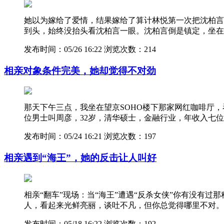
她以为嫁给了爱情，结果嫁给了算计林悦第一次把沈柏言
到头，始终没抬头看沈柏言一眼。沈柏言倒是镇定，坐在
发布时间：05/26 16:22
浏览次数：214
相亲对象条件完美，她却觉得不对劲
那天下午三点，我坐在望京SOHO楼下那家网红咖啡厅
位男士叫周彦，32岁，清华硕士，金融行业，年收入七位
发布时间：05/24 16:21
浏览次数：197
相亲遇到“海王”，她的反击让人叫好
相亲“翻车”现场：当“海王”遭遇“反杀女侠”你有没有
人，看起来光鲜亮丽，谈吐不凡，但你总觉得哪里不对。
发布时间：05/18 16:22
浏览次数：192