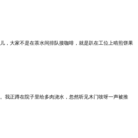
儿，大家不是在茶水间排队接咖啡，就是趴在工位上啃煎饼果
。我正蹲在院子里给多肉浇水，忽然听见木门吱呀一声被推