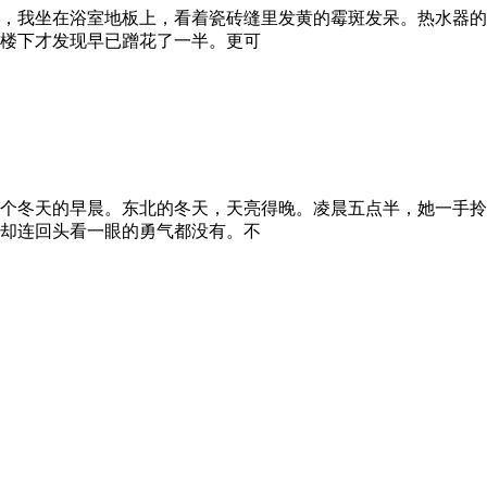
，我坐在浴室地板上，看着瓷砖缝里发黄的霉斑发呆。热水器的
楼下才发现早已蹭花了一半。更可
个冬天的早晨。东北的冬天，天亮得晚。凌晨五点半，她一手拎
却连回头看一眼的勇气都没有。不