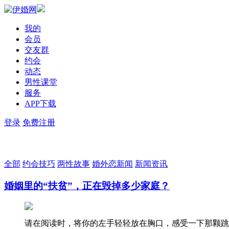
我的
会员
交友群
约会
动态
男性课堂
服务
APP下载
登录
免费注册
全部
约会技巧
两性故事
婚外恋新闻
新闻资讯
婚姻里的“扶贫”，正在毁掉多少家庭？
请在阅读时，将你的左手轻轻放在胸口，感受一下那颗跳