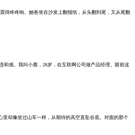
震得咚咚响。她爸坐在沙发上翻报纸，从头翻到尾，又从尾翻
违和感。我叫小鹿，28岁，在互联网公司做产品经理。眼前这
，心里却像坐过山车一样，从期待的高空直坠谷底。对面的那个