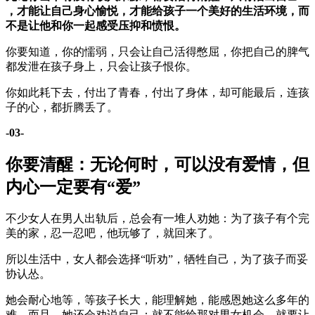
，才能让自己身心愉悦，才能给孩子一个美好的生活环境，而
不是让他和你一起感受压抑和愤恨。
你要知道，你的懦弱，只会让自己活得憋屈，你把自己的脾气
都发泄在孩子身上，只会让孩子恨你。
你如此耗下去，付出了青春，付出了身体，却可能最后，连孩
子的心，都折腾丢了。
-03-
你要清醒：无论何时，可以没有爱情，但
内心一定要有“爱”
不少女人在男人出轨后，总会有一堆人劝她：为了孩子有个完
美的家，忍一忍吧，他玩够了，就回来了。
所以生活中，女人都会选择“听劝”，牺牲自己，为了孩子而妥
协认怂。
她会耐心地等，等孩子长大，能理解她，能感恩她这么多年的
难，而且，她还会劝说自己：就不能给那对男女机会，就要让