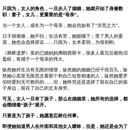
只因为，女人的角色，一旦步入了婚姻，她就开始了身兼数
职：妻子，女儿，更重要的是“母亲”。
当一个女人，成长为一个母亲，她会彷如有了“洪荒之力”。
日子很艰难，她不怕；生活有苦，她能咽下；受了男人的委
屈，她也会选择原谅……只因为，女本柔弱，为母则刚。
《廊桥遗梦》里的已婚妈妈弗朗西斯卡，很多人看完后都热泪
盈眶，有感于一个母亲的伟大。
纵然她对生活有无限的憧憬，纵然她的婚姻已经千疮百孔，纵
然她心底里无限思念着那个和自己短暂相逢的人，纵然她爱罗
伯特爱到无可救药的……但，她终究还是选择了留在自己的孩
子身边，留在了自己的丈夫身旁。
可见，女人一旦有了孩子，那么在婚姻里，她所有的选择，都
会围绕着“孩子”展开。
只要是为了孩子，她愿意忍耐任何事。
即便她知道男人在外面和其他女人暧昧，但是，她还是会为了