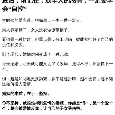
最后，请记住：成年人的感情，一定要学
会“自控”
古时候的爱恋观，很简单，一生一世一双人。
男人养家糊口，女人洗衣做饭带孩子。
看似是一种封建，但重点是，分工明确，彼此都扛好了自己的
责任和义务。
到了现代，婚姻仿佛变成了一种儿戏。
今天结婚，明天就可能又去了民政局，觉得不行，那就换下一
个。
但，越是如此地更换频繁，多半是越折腾，越不会爱，越不知
道如何投入爱情。
婚姻的本质，在于：坚持。
你不坚持，就很难得到爱情的眷顾，你越是“作”，见一个爱一
个，越会被爱情反噬，让自己的子女受伤害。