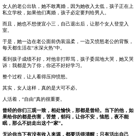
女人的老公出轨，她不敢离婚，因为她收入太低，孩子正在上
私立学校，如果他们离婚，孩子必定要判给男人。
而且，她也不想便宜小三，自己退出后，让那个女人登堂入
室。
于是，她一边在老公面前伪装温柔，一边又愤怒老公的背叛，
每天都生活在“水深火热”中。
看到孩子成绩不好，对他非打即骂，孩子委屈地大哭，她又哭
诉：我都是为了你，你还不好好学习。
整个过程，让人看得压抑愤怒。
其实，女人这样，真的是大可不必。
人活着，“自由”真的很重要。
曾经的你们三观一致，相处愉快，那都是曾经。当下的他，如
果给你的都是伤害，苦楚，郁闷，让你不安，恼怒，夜不能
眠，那么不妨走出这个“家”。
无论你当下有没有收入来源，都要活得清醒：只有活出自己