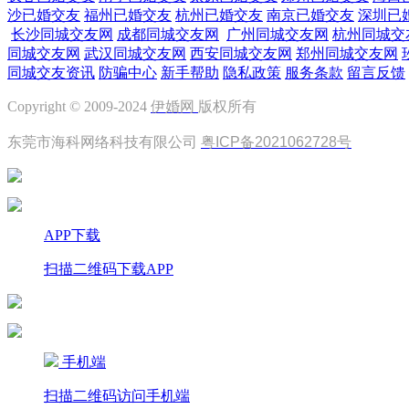
沙已婚交友
福州已婚交友
杭州已婚交友
南京已婚交友
深圳已
长沙同城交友网
成都同城交友网
广州同城交友网
杭州同城交
同城交友网
武汉同城交友网
西安同城交友网
郑州同城交友网
同城交友资讯
防骗中心
新手帮助
隐私政策
服务条款
留言反馈
Copyright © 2009-2024
伊婚网
版权所有
东莞市海科网络科技有限公司
粤ICP备2021062728号
APP下载
扫描二维码下载APP
手机端
扫描二维码访问手机端