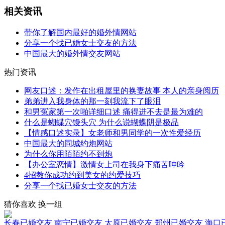
相关资讯
带你了解国内最好的婚外情网站
分享一个找已婚女士交友的方法
中国最大的婚外情交友网站
热门资讯
网友口述：发作在出租屋里的换妻故事 本人的亲身阅历
弟弟进入我身体的那一刻我流下了眼泪
和男冤家第一次啪详细口述 痛得进不去是最为难的
什么是蝴蝶穴馒头穴 为什么说蝴蝶阴是极品
【情感口述实录】女老师和男同学的一次性爱经历
中国最大的同城约炮网站
为什么你用陌陌约不到炮
【办公室恋情】激情女上司在我身下痛苦呻吟
4招教你成功约到美女的约爱技巧
分享一个找已婚女士交友的方法
猜你喜欢
换一组
长春已婚交友
南宁已婚交友
太原已婚交友
郑州已婚交友
海口