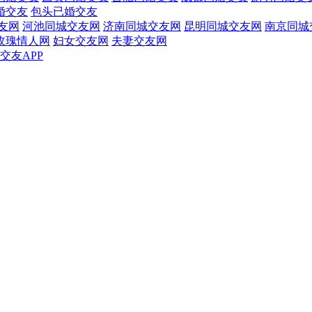
婚交友
包头已婚交友
友网
河池同城交友网
济南同城交友网
昆明同城交友网
南京同城
玫瑰情人网
妇女交友网
夫妻交友网
交友APP