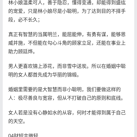
林小娘温柔可人，善于隐忍，懂得变通，却能得到盛纮
的宠爱，只是林小娘尽是小聪明，为了达到目的不择手
段，必不长久；
真正有智慧的当属明兰，能屈能伸，有勇有谋，能够恩
威并施，不但能在勾心斗角的顾家立足，还能在事业上
助力顾廷烨。
男人更喜欢锦上添花，而非雪中送炭。所以在婚姻中聪
明的女人都首先成为华丽的锦缎。
婚姻里需要的是大智慧而非小聪明，我们要做这样的
人：极尽善良与宽容，但从不打破自己的原则和底线。
女人若是没有心静如水的从容，何时才能得到属于自己
的天空。
04财短言微轻