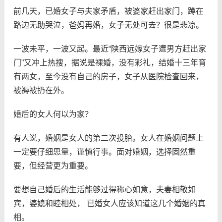
前几天，已婚女子与夫家矛盾，被婆家赶出家门，蹲在
路边无助哭泣，爸妈再婚，女子无处可去？很是悲凉。
一波未平，一波又起。最近“陕西远嫁女子遭男方赶出家
门”又冲上热搜，据说是裸婚，没有彩礼，结婚十三年育
有两女，至今没有自己的房子，女子从医院检查回来，
被褥被扔在外。
婚后的女人何以为家？
有人说，婚姻是女人的第二次投胎。女人在婚姻问题上
一定要仔细思量，谨慎行事。面对婚姻，选择固然重
要，但经营更为重要。
要想自己婚后的生活能够过得称心如意，夫妻相敬如
宾，婆媳和睦相处， 已婚女人应该知道这几个婚姻的真
相。